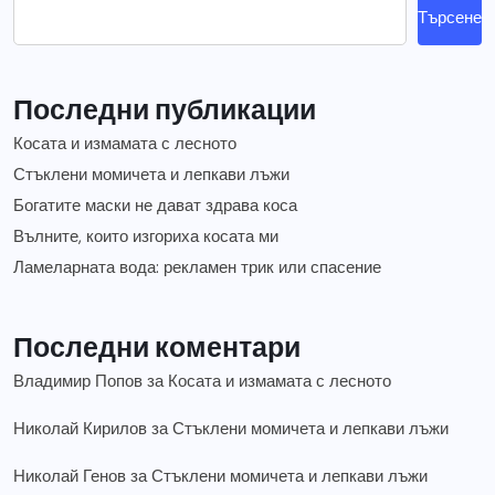
Търсене
Последни публикации
Косата и измамата с лесното
Стъклени момичета и лепкави лъжи
Богатите маски не дават здрава коса
Вълните, които изгориха косата ми
Ламеларната вода: рекламен трик или спасение
Последни коментари
Владимир Попов
за
Косата и измамата с лесното
Николай Кирилов
за
Стъклени момичета и лепкави лъжи
Николай Генов
за
Стъклени момичета и лепкави лъжи