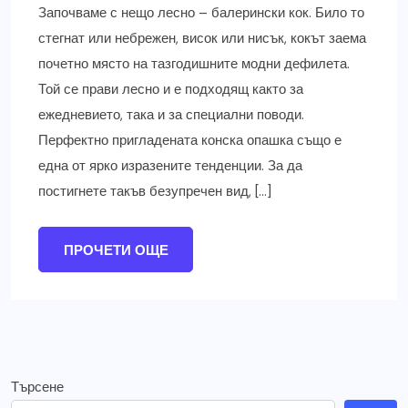
Започваме с нещо лесно – балерински кок. Било то
стегнат или небрежен, висок или нисък, кокът заема
почетно място на тазгодишните модни дефилета.
Той се прави лесно и е подходящ както за
ежедневието, така и за специални поводи.
Перфектно пригладената конска опашка също е
една от ярко изразените тенденции. За да
постигнете такъв безупречен вид, […]
ПРОЧЕТИ ОЩЕ
Търсене