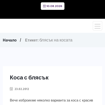
10.08.2026
блясък на косата
Начало
Етикет:
Коса с блясък
23.02.2012
Вече изброихме няколко варианта за коса с красив