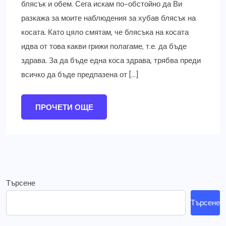
блясък и обем. Сега искам по-обстойно да Ви
разкажа за моите наблюдения за хубав блясък на
косата. Като цяло смятам, че блясъка на косата
идва от това какви грижи полагаме, т.е. да бъде
здрава. За да бъде една коса здрава, трябва преди
всичко да бъде предпазена от […]
ПРОЧЕТИ ОЩЕ
Търсене
Търсене