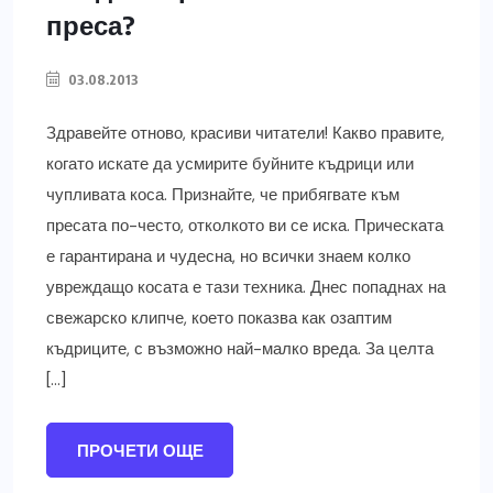
преса?
03.08.2013
Здравейте отново, красиви читатели! Какво правите,
когато искате да усмирите буйните къдрици или
чупливата коса. Признайте, че прибягвате към
пресата по-често, отколкото ви се иска. Прическата
е гарантирана и чудесна, но всички знаем колко
увреждащо косата е тази техника. Днес попаднах на
свежарско клипче, което показва как озаптим
къдриците, с възможно най-малко вреда. За целта
[…]
ПРОЧЕТИ ОЩЕ