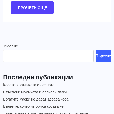
ПРОЧЕТИ ОЩЕ
Търсене
Търсене
Последни публикации
Косата и измамата с лесното
Стъклени момичета и лепкави лъжи
Богатите маски не дават здрава коса
Вълните, които изгориха косата ми
Ламеларната вода: рекламен трик или спасение