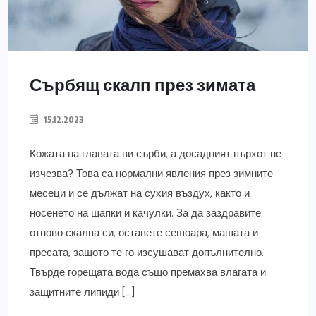
Сърбящ скалп през зимата
15.12.2023
Кожата на главата ви сърби, а досадният пърхот не
изчезва? Това са нормални явления през зимните
месеци и се дължат на сухия въздух, както и
носенето на шапки и качулки. За да заздравите
отново скалпа си, оставете сешоара, машата и
пресата, защото те го изсушават допълнително.
Твърде горещата вода също премахва влагата и
защитните липиди […]