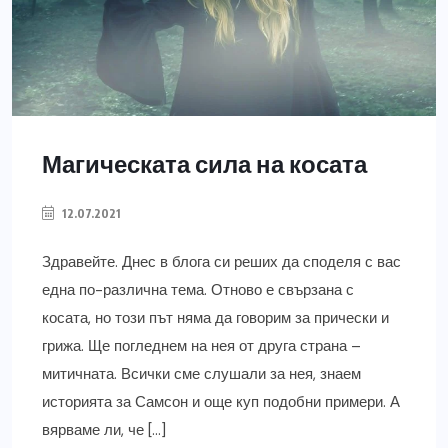
Магическата сила на косата
12.07.2021
Здравейте. Днес в блога си реших да споделя с вас
една по-различна тема. Отново е свързана с
косата, но този път няма да говорим за прически и
грижа. Ще погледнем на нея от друга страна –
митичната. Всички сме слушали за нея, знаем
историята за Самсон и още куп подобни примери. А
вярваме ли, че […]