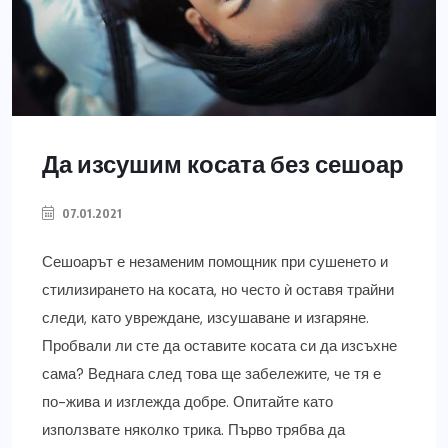
Да изсушим косата без сешоар
07.01.2021
Сешоарът е незаменим помощник при сушенето и
стилизирането на косата, но често ѝ оставя трайни
следи, като увреждане, изсушаване и изгаряне.
Пробвали ли сте да оставите косата си да изсъхне
сама? Веднага след това ще забележите, че тя е
по-жива и изглежда добре. Опитайте като
използвате няколко трика. Първо трябва да