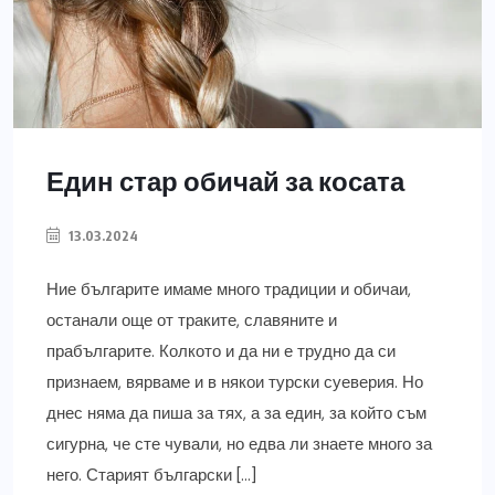
Един стар обичай за косата
13.03.2024
Ние българите имаме много традиции и обичаи,
останали още от траките, славяните и
прабългарите. Колкото и да ни е трудно да си
признаем, вярваме и в някои турски суеверия. Но
днес няма да пиша за тях, а за един, за който съм
сигурна, че сте чували, но едва ли знаете много за
него. Старият български […]