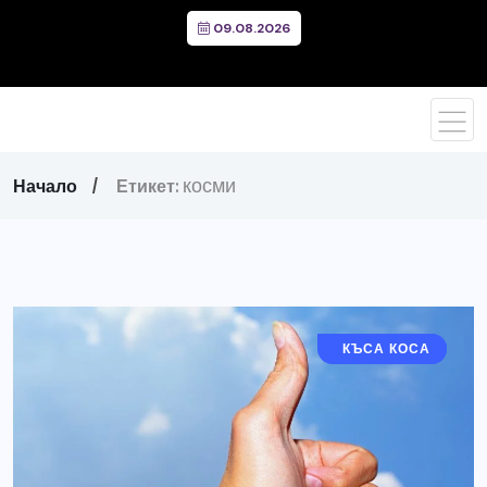
09.08.2026
косми
Начало
Етикет:
ДЪЛГА КОСА
КЪСА КОСА