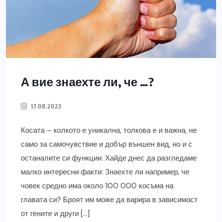
А вие знаехте ли, че …?
17.08.2023
Косата – колкото е уникална, толкова е и важна, не
само за самочувствие и добър външен вид, но и с
останалите си функции. Хайде днес да разгледаме
малко интересни факти: Знаехте ли например, че
човек средно има около 100 000 косъма на
главата си? Броят им може да варира в зависимост
от гените и други […]