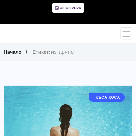
08.08.2026
изгаряне
Начало
Етикет:
ДЪЛГА КОСА
КЪСА КОСА