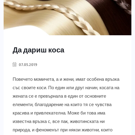
Да дариш коса
07.05.2019
Повечето момичета, а и жени, имат особена връзка
със своите коси. По един или друг начин, косата на
жената се е превърнала в един от основните
елементи, благодарение на които тя се чувства
красива и привлекателна. Може би това има
известна връзка с, все пак, животинската ни
природа, и феноменът при някои животни, които