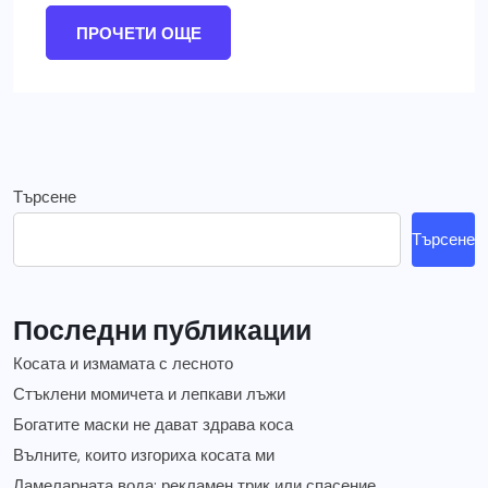
ПРОЧЕТИ ОЩЕ
Търсене
Търсене
Последни публикации
Косата и измамата с лесното
Стъклени момичета и лепкави лъжи
Богатите маски не дават здрава коса
Вълните, които изгориха косата ми
Ламеларната вода: рекламен трик или спасение