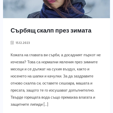
Сърбящ скалп през зимата
15.12.2023
Кожата на главата ви сърби, а досадният пърхот не
изчезва? Това са нормални явления през зимните
месеци и се дължат на сухия въздух, както и
носенето на шапки и качулки. За да заздравите
отново скалпа си, оставете сешоара, машата и
пресата, защото те го изсушават допълнително.
Твърде горещата вода също премахва влагата и
защитните липиди […]