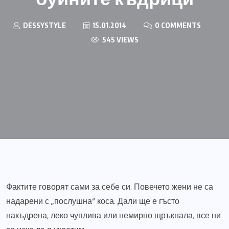
DESSYSTYLE
15.01.2014
0 COMMENTS
545 VIEWS
Фактите говорят сами за себе си. Повечето жени не са
надарени с „послушна“ коса. Дали ще е гъсто
накъдрена, леко чуплива или немирно щръкнала, все ни