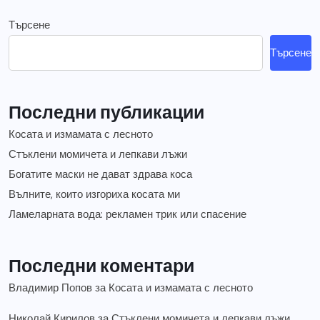
Търсене
Търсене
Последни публикации
Косата и измамата с лесното
Стъклени момичета и лепкави лъжи
Богатите маски не дават здрава коса
Вълните, които изгориха косата ми
Ламеларната вода: рекламен трик или спасение
Последни коментари
Владимир Попов
за
Косата и измамата с лесното
Николай Кирилов
за
Стъклени момичета и лепкави лъжи