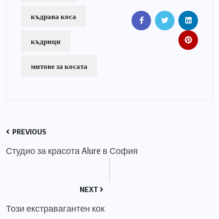
къдрава коса
къдрици
митове за косата
PREVIOUS
Студио за красота Alure в София
NEXT
Този екстравагантен кок