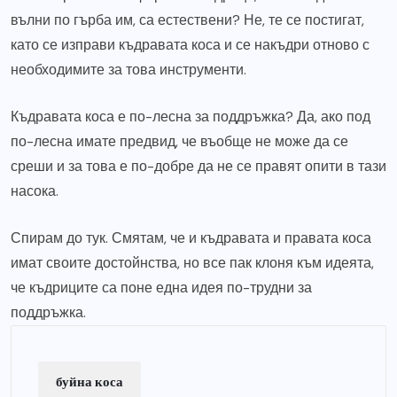
вълни по гърба им, са естествени? Не, те се постигат,
като се изправи къдравата коса и се накъдри отново с
необходимите за това инструменти.
Къдравата коса е по-лесна за поддръжка? Да, ако под
по-лесна имате предвид, че въобще не може да се
среши и за това е по-добре да не се правят опити в тази
насока.
Спирам до тук. Смятам, че и къдравата и правата коса
имат своите достойнства, но все пак клоня към идеята,
че къдриците са поне една идея по-трудни за
поддръжка.
буйна коса