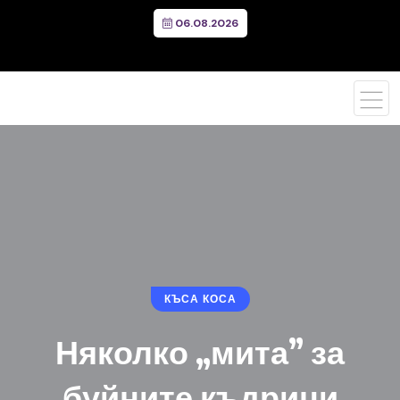
06.08.2026
КЪСА КОСА
Няколко „мита” за
буйните къдрици