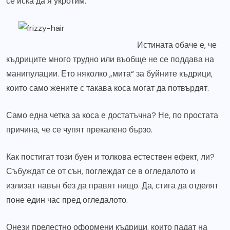
се иска да я укротим.
Истината обаче е, че
къдриците много трудно или въобще не се поддава на
манипулации. Ето няколко „мита“ за буйните къдрици,
които само жените с такава коса могат да потвърдят.
Само една четка за коса е достатъчна? Не, по простата
причина, че се чупят прекалено бързо.
Как постигат този буен и толкова естествен ефект, ли?
Събуждат се от сън, поглеждат се в огледалото и
излизат навън без да правят нищо. Да, стига да отделят
поне един час пред огледалото.
Онези прелестно оформени къдрици, които падат на