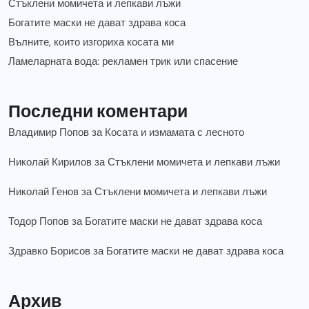
Стъклени момичета и лепкави лъжи
Богатите маски не дават здрава коса
Вълните, които изгориха косата ми
Ламеларната вода: рекламен трик или спасение
Последни коментари
Владимир Попов
за
Косата и измамата с лесното
Николай Кирилов
за
Стъклени момичета и лепкави лъжи
Николай Генов
за
Стъклени момичета и лепкави лъжи
Тодор Попов
за
Богатите маски не дават здрава коса
Здравко Борисов
за
Богатите маски не дават здрава коса
Архив