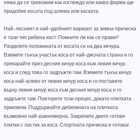
няма да се тревожим как изглежда или каква форма ще
придобие косата под шлема или каската.
Най-лесният и най-удобният вариант за зимна прическа
е тази тип рибена кост. Помните ли как се прави?
Разделете половината от косата си на два кичура.
Вземете тънък участък коса от най-дясната страна и го
прекарайте през десния кичур коса към левия кичур
коса и след това го задръжте там. Вземете тънък кичур
коса най-вляво от левия кичур коса и го поставете
върху левия кичур коса към десния кичур коса и го
задръжте там. Повторете този процес, докато плитката
приключи. Поддържайте дебелината на плитката
възможно най-равномерна. Закрепете двете готови
плитки с ластик за коса. Спортната прическа е готова!