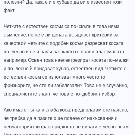
полезни? Да, така е и е хубаво да ви е известен този
факт.
Четките с естествен косъм са по-скъпи в това няма
съмнение, но не е ли цената всъщност критерии за
качество? Четките с подобен косъм разресват косата
по-лесно и не я накъсват както го прави пластмасата
например. Освен това наелектрезират косата по-малки
и по-лесно й придават хубав, естествен вид. Четките с
естествен косъм се използват много често то
фризьорите, не сте ли забелязали? Това не е случайно,
специалистите знаят, че това е по-добрият избор.
Ако имате тънка и слаба коса, предполагам сте наясно,
че трябва да я пазите още повече от накъсвания и
неблагоприятни фактори, което не винаги е лесно, знам.