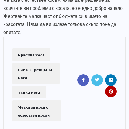
Четката с естествен косъм, няма да е решение за
всичките ви проблеми с косата, но е едно добро начало.
Жертвайте малка част от бюджета си в името на
красотата. Няма да ви излезе толкова скъпо поне да
опитате.
красива коса
наелектрезирана
коса
тънка коса
Четка за коса с
естествен косъм