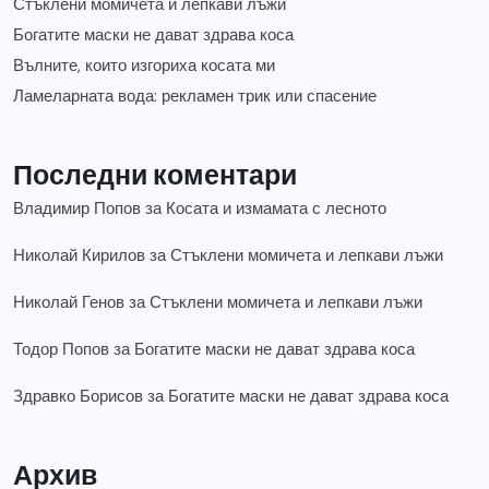
Стъклени момичета и лепкави лъжи
Богатите маски не дават здрава коса
Вълните, които изгориха косата ми
Ламеларната вода: рекламен трик или спасение
Последни коментари
Владимир Попов
за
Косата и измамата с лесното
Николай Кирилов
за
Стъклени момичета и лепкави лъжи
Николай Генов
за
Стъклени момичета и лепкави лъжи
Тодор Попов
за
Богатите маски не дават здрава коса
Здравко Борисов
за
Богатите маски не дават здрава коса
Архив