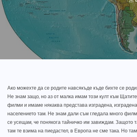
Ако можехте да се родите навсякъде къде бихте се род
Не знам защо, но аз от малка имам този култ към Щатите.
филми и имаме някаква представа изградена, изградена 
населението там. Не знам дали съм гледала много филми
се усещам, че понякога тайничко им завиждам. Защото т
там те взима на пиедастел, в Европа не сме така. Но т