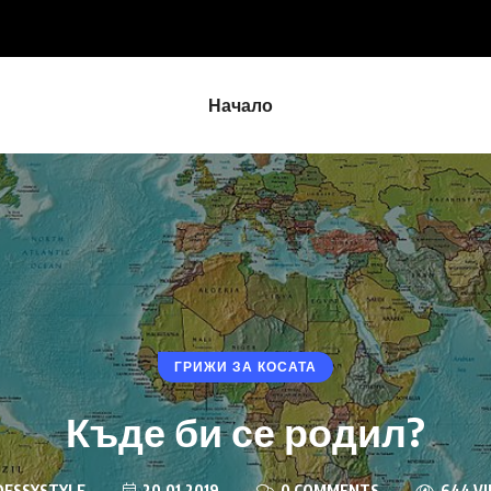
осата ми
Начало
ГРИЖИ ЗА КОСАТА
Къде би се родил?
ESSYSTYLE
20.01.2019
0 COMMENTS
644 V