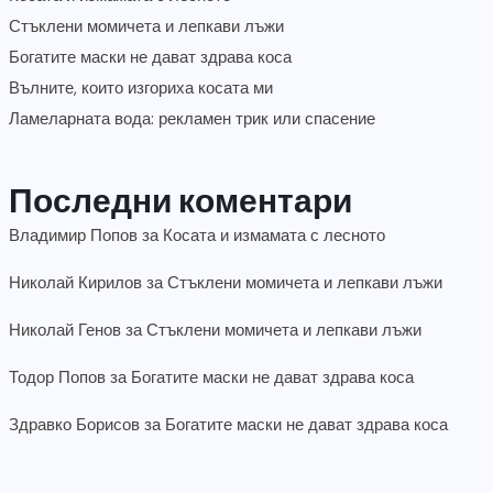
Стъклени момичета и лепкави лъжи
Богатите маски не дават здрава коса
Вълните, които изгориха косата ми
Ламеларната вода: рекламен трик или спасение
Последни коментари
Владимир Попов
за
Косата и измамата с лесното
Николай Кирилов
за
Стъклени момичета и лепкави лъжи
Николай Генов
за
Стъклени момичета и лепкави лъжи
Тодор Попов
за
Богатите маски не дават здрава коса
Здравко Борисов
за
Богатите маски не дават здрава коса