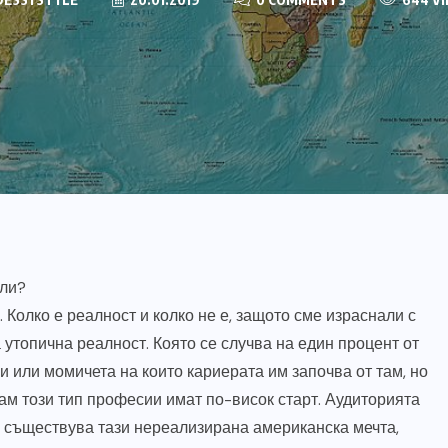
или?
 Колко е реалност и колко не е, защото сме израснали с
утопична реалност. Която се случва на един процент от
 или момичета на които кариерата им започва от там, но
ам този тип професии имат по-висок старт. Аудиторията
ам съществува тази нереализирана американска мечта,