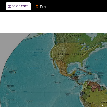
08.08.2026
Вълните, които изгориха к
Топ:
D