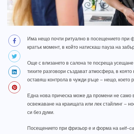
Има нещо почти ритуално в посещението при фр
кратък момент, в който натискаш пауза на заб
Още с влизането в салона те посреща усещане
тихите разговори създават атмосфера, в която
оставяш контрола в чужди ръце – нещо, което 
Една нова прическа може да промени не само в
освежаване на краищата или лек стайлинг – но
си без думи.
Посещението при фризьор е и форма на self-car