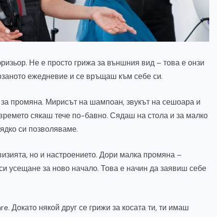
изьор. Не е просто грижа за външния вид – това е онзи
ързаното ежедневие и се връщаш към себе си.
 за промяна. Мирисът на шампоан, звукът на сешоара и
 времето сякаш тече по-бавно. Сядаш на стола и за малко
рядко си позволяваме.
изията, но и настроението. Дори малка промяна –
си усещане за ново начало. Това е начин да заявиш себе
e. Докато някой друг се грижи за косата ти, ти имаш