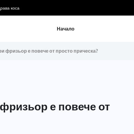
драва коса
Начало
и фризьор е повече от просто прическа?
фризьор е повече от