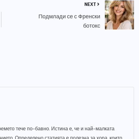
NEXT
Подмлади се с Френски
ботокс
ремето тече по-бавно. Истина е, че и най-малката
ието. Определено статията е полезна за хора, които