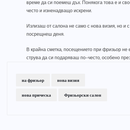
време да си поемеш дъх. Понякога това е и сво
често и изненадващо искрени.
Излизаш от салона не само с нова визия, но и 
посрещнеш деня.
В крайна сметка, посещението при фризьор не е 
струва да си подаряваш по-често, особено през
на фризьор
нова визия
нова прическа
Фризьорски салон