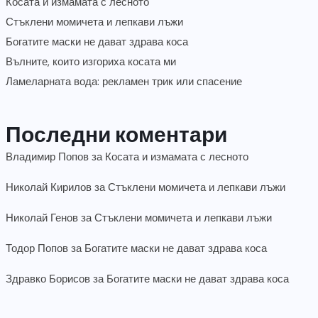
Косата и измамата с лесното
Стъклени момичета и лепкави лъжи
Богатите маски не дават здрава коса
Вълните, които изгориха косата ми
Ламеларната вода: рекламен трик или спасение
Последни коментари
Владимир Попов
за
Косата и измамата с лесното
Николай Кирилов
за
Стъклени момичета и лепкави лъжи
Николай Генов
за
Стъклени момичета и лепкави лъжи
Тодор Попов
за
Богатите маски не дават здрава коса
Здравко Борисов
за
Богатите маски не дават здрава коса