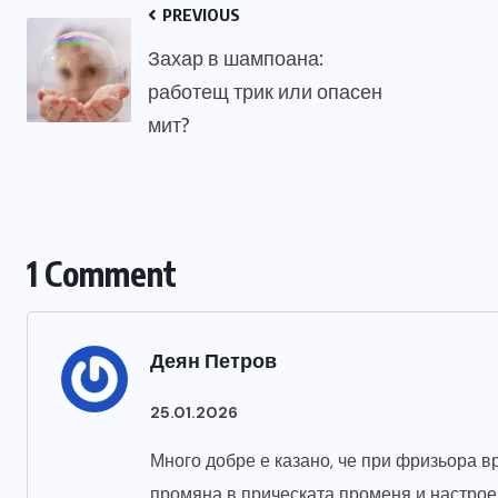
PREVIOUS
Захар в шампоана:
работещ трик или опасен
мит?
1 Comment
Деян Петров
25.01.2026
Много добре е казано, че при фризьора в
промяна в прическата променя и настроен