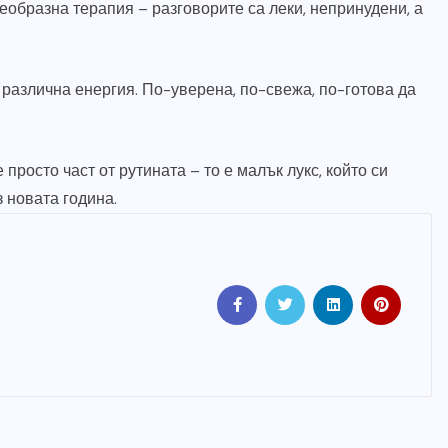
еобразна терапия – разговорите са леки, непринудени, а
с различна енергия. По-уверена, по-свежа, по-готова да
просто част от рутината – то е малък лукс, който си
 новата година.