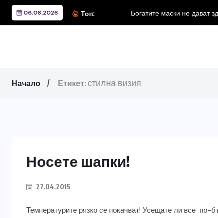
06.08.2026
Богатите маски не дават з
Топ:
стилна визия
Начало
Етикет:
Носете шапки!
27.04.2015
Температурите рязко се покачват! Усещате ли все по-б