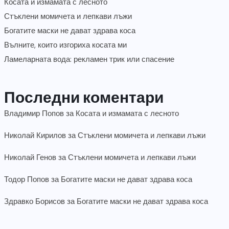
Косата и измамата с лесното
Стъклени момичета и лепкави лъжи
Богатите маски не дават здрава коса
Вълните, които изгориха косата ми
Ламеларната вода: рекламен трик или спасение
Последни коментари
Владимир Попов
за
Косата и измамата с лесното
Николай Кирилов
за
Стъклени момичета и лепкави лъжи
Николай Генов
за
Стъклени момичета и лепкави лъжи
Тодор Попов
за
Богатите маски не дават здрава коса
Здравко Борисов
за
Богатите маски не дават здрава коса