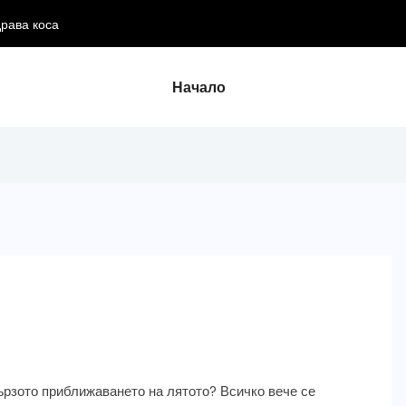
драва коса
Начало
ързото приближаването на лятото? Всичко вече се