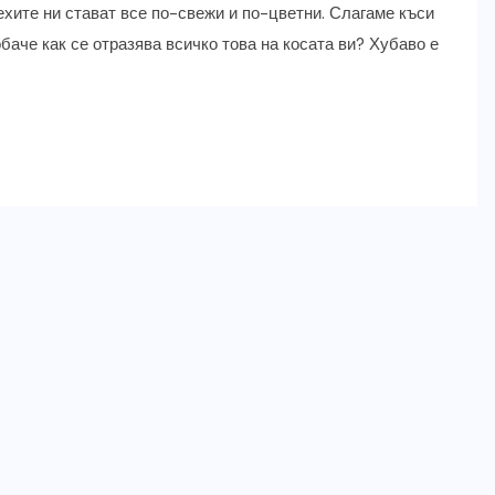
ехите ни стават все по-свежи и по-цветни. Слагаме къси
баче как се отразява всичко това на косата ви? Хубаво е