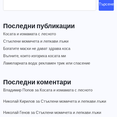
Търсене
Последни публикации
Косата и измамата с лесното
Стъклени момичета и лепкави лъжи
Богатите маски не дават здрава коса
Вълните, които изгориха косата ми
Ламеларната вода: рекламен трик или спасение
Последни коментари
Владимир Попов
за
Косата и измамата с лесното
Николай Кирилов
за
Стъклени момичета и лепкави лъжи
Николай Генов
за
Стъклени момичета и лепкави лъжи