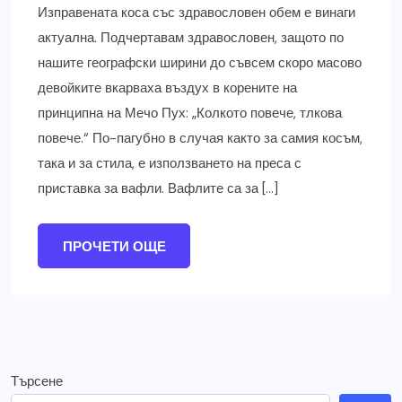
Изправената коса със здравословен обем е винаги
актуална. Подчертавам здравословен, защото по
нашите географски ширини до съвсем скоро масово
девойките вкарваха въздух в корените на
принципна на Мечо Пух: „Колкото повече, тлкова
повече.“ По-пагубно в случая както за самия косъм,
така и за стила, е използването на преса с
приставка за вафли. Вафлите са за […]
ПРОЧЕТИ ОЩЕ
Търсене