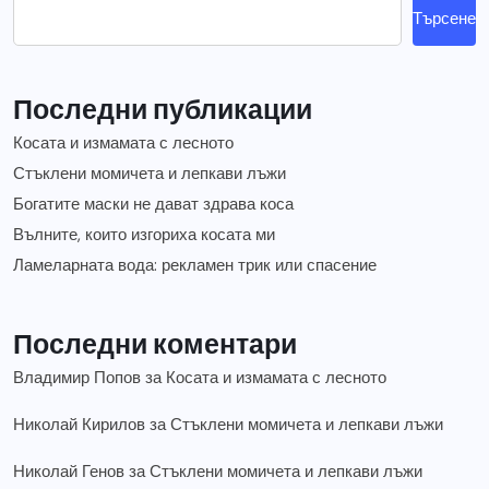
Търсене
Последни публикации
Косата и измамата с лесното
Стъклени момичета и лепкави лъжи
Богатите маски не дават здрава коса
Вълните, които изгориха косата ми
Ламеларната вода: рекламен трик или спасение
Последни коментари
Владимир Попов
за
Косата и измамата с лесното
Николай Кирилов
за
Стъклени момичета и лепкави лъжи
Николай Генов
за
Стъклени момичета и лепкави лъжи