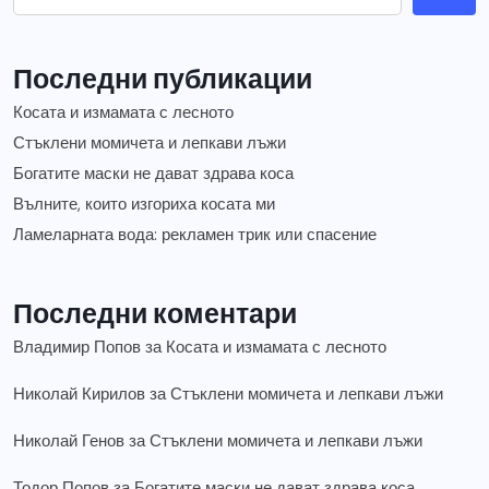
Последни публикации
Косата и измамата с лесното
Стъклени момичета и лепкави лъжи
Богатите маски не дават здрава коса
Вълните, които изгориха косата ми
Ламеларната вода: рекламен трик или спасение
Последни коментари
Владимир Попов
за
Косата и измамата с лесното
Николай Кирилов
за
Стъклени момичета и лепкави лъжи
Николай Генов
за
Стъклени момичета и лепкави лъжи
Тодор Попов
за
Богатите маски не дават здрава коса