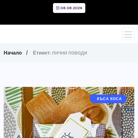
08.08.2026
лични поводи
Начало
Етикет:
ДЪЛГА КОСА
КЪСА КОСА