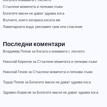
Косата и измамата с лесното
Стъклени момичета и лепкави лъжи
Богатите маски не дават здрава коса
Вълните, които изгориха косата ми
Ламеларната вода: рекламен трик или спасение
Последни коментари
Владимир Попов
за
Косата и измамата с лесното
Николай Кирилов
за
Стъклени момичета и лепкави лъжи
Николай Генов
за
Стъклени момичета и лепкави лъжи
Тодор Попов
за
Богатите маски не дават здрава коса
Здравко Борисов
за
Богатите маски не дават здрава коса