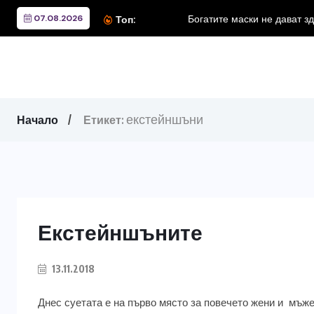
07.08.2026
Богатите маски не дават з
Топ:
екстейншъни
Начало
Етикет:
Екстейншъните
13.11.2018
Днес суетата е на първо място за повечето жени и мъже