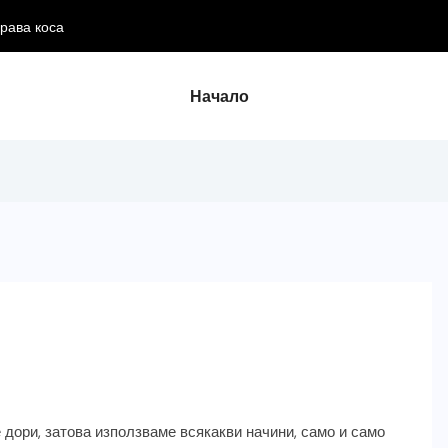
драва коса
Начало
 дори, затова използваме всякакви начини, само и само