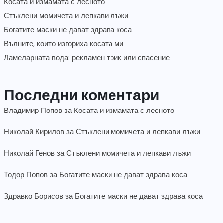
Косата и измамата с лесното
Стъклени момичета и лепкави лъжи
Богатите маски не дават здрава коса
Вълните, които изгориха косата ми
Ламеларната вода: рекламен трик или спасение
Последни коментари
Владимир Попов
за
Косата и измамата с лесното
Николай Кирилов
за
Стъклени момичета и лепкави лъжи
Николай Генов
за
Стъклени момичета и лепкави лъжи
Тодор Попов
за
Богатите маски не дават здрава коса
Здравко Борисов
за
Богатите маски не дават здрава коса