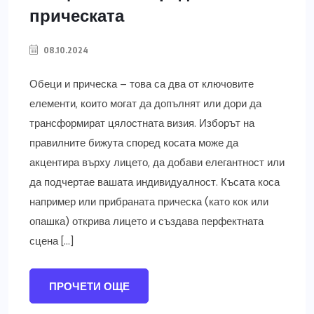
прическата
08.10.2024
Обеци и прическа – това са два от ключовите
елементи, които могат да допълнят или дори да
трансформират цялостната визия. Изборът на
правилните бижута според косата може да
акцентира върху лицето, да добави елегантност или
да подчертае вашата индивидуалност. Късата коса
например или прибраната прическа (като кок или
опашка) открива лицето и създава перфектната
сцена […]
ПРОЧЕТИ ОЩЕ