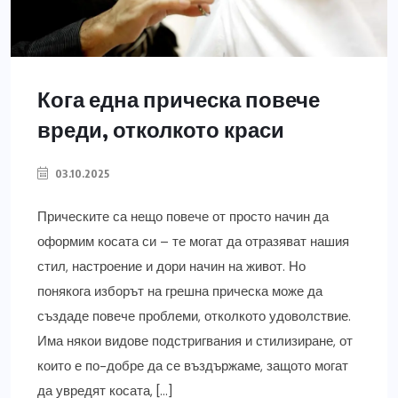
Кога една прическа повече
вреди, отколкото краси
03.10.2025
Прическите са нещо повече от просто начин да
оформим косата си – те могат да отразяват нашия
стил, настроение и дори начин на живот. Но
понякога изборът на грешна прическа може да
създаде повече проблеми, отколкото удоволствие.
Има някои видове подстригвания и стилизиране, от
които е по-добре да се въздържаме, защото могат
да увредят косата, […]