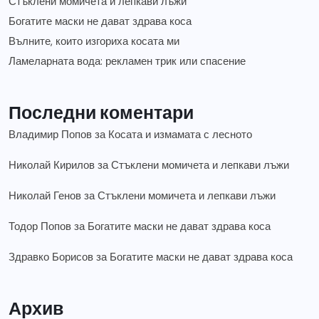
Стъклени момичета и лепкави лъжи
Богатите маски не дават здрава коса
Вълните, които изгориха косата ми
Ламеларната вода: рекламен трик или спасение
Последни коментари
Владимир Попов
за
Косата и измамата с лесното
Николай Кирилов
за
Стъклени момичета и лепкави лъжи
Николай Генов
за
Стъклени момичета и лепкави лъжи
Тодор Попов
за
Богатите маски не дават здрава коса
Здравко Борисов
за
Богатите маски не дават здрава коса
Архив