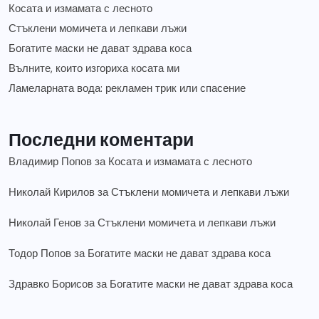
Косата и измамата с лесното
Стъклени момичета и лепкави лъжи
Богатите маски не дават здрава коса
Вълните, които изгориха косата ми
Ламеларната вода: рекламен трик или спасение
Последни коментари
Владимир Попов
за
Косата и измамата с лесното
Николай Кирилов
за
Стъклени момичета и лепкави лъжи
Николай Генов
за
Стъклени момичета и лепкави лъжи
Тодор Попов
за
Богатите маски не дават здрава коса
Здравко Борисов
за
Богатите маски не дават здрава коса