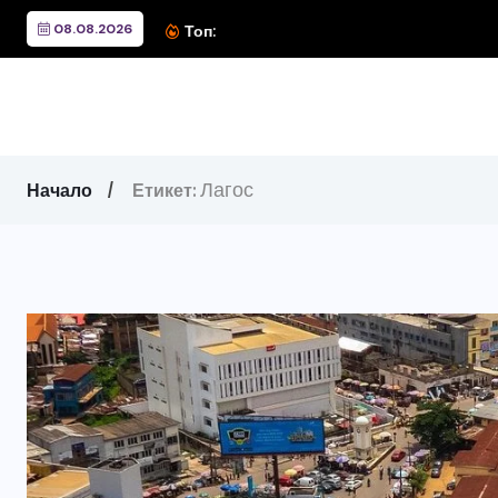
08.08.2026
Вълните, които изгориха 
Топ:
Лагос
Начало
Етикет: