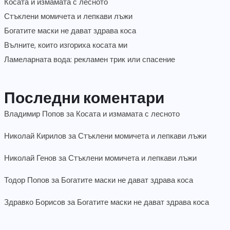
Косата и измамата с лесното
Стъклени момичета и лепкави лъжи
Богатите маски не дават здрава коса
Вълните, които изгориха косата ми
Ламеларната вода: рекламен трик или спасение
Последни коментари
Владимир Попов
за
Косата и измамата с лесното
Николай Кирилов
за
Стъклени момичета и лепкави лъжи
Николай Генов
за
Стъклени момичета и лепкави лъжи
Тодор Попов
за
Богатите маски не дават здрава коса
Здравко Борисов
за
Богатите маски не дават здрава коса